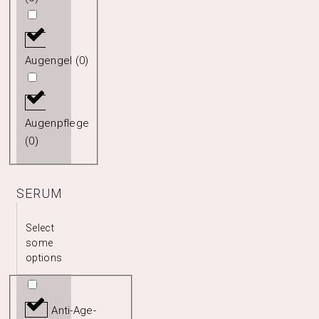
Augengel
(
0
)
Augenpflege
(
0
)
SERUM
Select
some
options
Anti-Age-