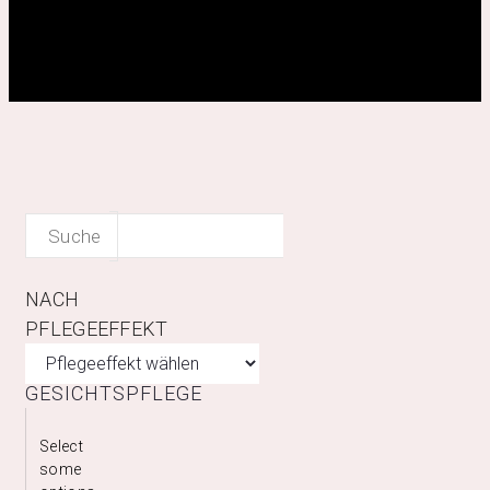
NACH
PFLEGEEFFEKT
GESICHTSPFLEGE
Select
some