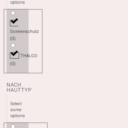
options
Sonnenschutz
(
0
)
THALGO
(
0
)
NACH
HAUTTYP
Select
some
options