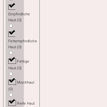
Empfindliche
Haut
(
0
)
Fettempfindliche
Haut
(
0
)
Fettige
Haut
(
0
)
Mischhaut
(
0
)
Reife Haut