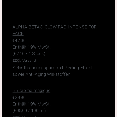
ALPHA BETA® GLOW PAD INTENSE FOR
FACE
€
42,00
Enthält 19% MwSt.
(
€
2,10
/ 1 Stück)
zzgl.
Versand
Selbstbräunungspads mit Peeling Effekt
sowie Anti-Aging Wirkstoffen
BB crème magique
€
28,80
Enthält 19% MwSt.
(
€
96,00
/ 100 ml)
zzgl.