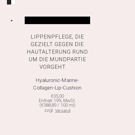
LIPPENPFLEGE, DIE
GEZIELT GEGEN DIE
HAUTALTERUNG RUND
UM DIE MUNDPARTIE
VORGEHT.
Hyaluronic-Marine-
Collagen-Lip-Cushion
€
35,00
Enthält 19% MwSt.
(
€
388,89
/ 100 ml)
zzgl.
Versand