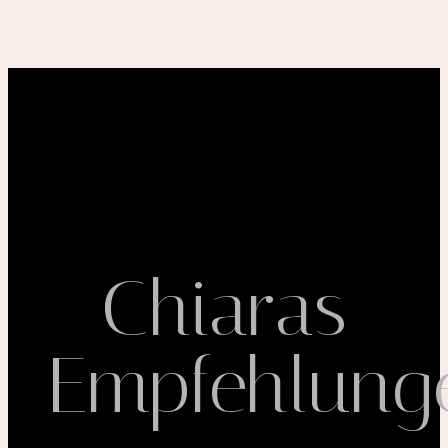
Chiaras
Empfehlung