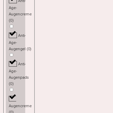
Anti-
Age-
Augencreme
(
0
)
Anti-
Age-
Augengel
(
0
)
Anti-
Age-
Augenpads
(
0
)
Augencreme
(
0
)