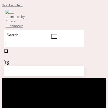
Skip to content
0