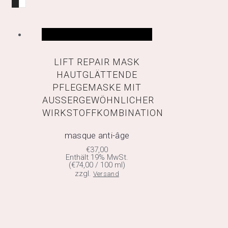
LIFT REPAIR MASK
HAUTGLÄTTENDE
PFLEGEMASKE MIT
AUSSERGEWÖHNLICHER W
IRKSTOFFKOMBINATION
masque anti-âge
€
37,00
Enthält 19% MwSt.
(
€
74,00
/ 100 ml)
zzgl.
Versand