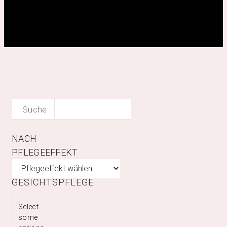
NACH
PFLEGEEFFEKT
GESICHTSPFLEGE
Select
some