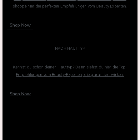
shoppe hier die perfekten Empfehlungen vom Beauty Experten.
Shop Now
NACH HAUTTYP
Kennst du schon deinen Hauttyp? Dann siehst du hier die Top-
Empfehlungen vom Beauty-Experten, die garantiert wirken.
Shop Now