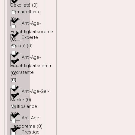
Dekolleté
(
0
)
Démaquillante
(
0
)
Anti-Age-
Feuchtigkeitscreme
Experte
(
0
)
Beauté
(
0
)
Anti-Age-
Feuchtigkeitsserum
Hydratante
(
0
)
(
0
)
Anti-Age-Gel-
Maske
(
0
)
Multibalance
(
0
)
Anti-Age-
Handcreme
(
0
)
Prestige