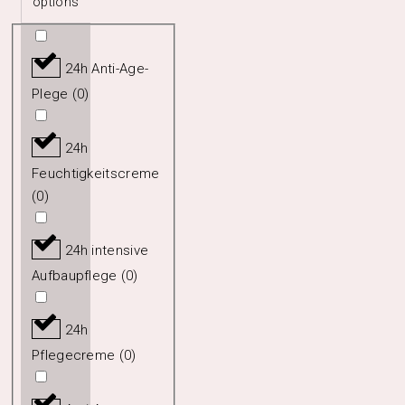
options
24h Anti-Age-
Plege
(
0
)
24h
Feuchtigkeitscreme
(
0
)
24h intensive
Aufbaupflege
(
0
)
24h
Pflegecreme
(
0
)